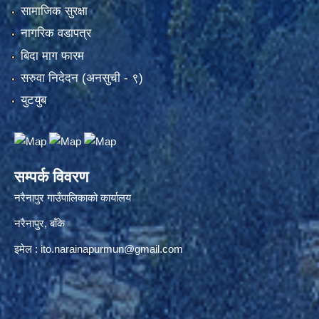
सामाजिक सुरक्षा
नागरिक वडापत्र
बिदा माग फारम
सरुवा निदेदन (अनसुची - ९)
युटयुब
सम्पर्क विवरण
नरैनापुर गाउँपालिकाको कार्यालय
नरैनापुर, बाँके
इमेल :
ito.narainapurmun@gmail.com