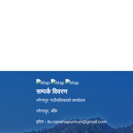
सम्पर्क विवरण
नरैनापुर गाउँपालिकाको कार्यालय
नरैनापुर, बाँके
इमेल :
ito.narainapurmun@gmail.com