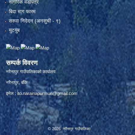
नागरिक वडापत्र
बिदा माग फारम
सरुवा निदेदन (अनसुची - ९)
युटयुब
सम्पर्क विवरण
नरैनापुर गाउँपालिकाको कार्यालय
नरैनापुर, बाँके
इमेल :
ito.narainapurmun@gmail.com
© 2026 नरैनापुर गाउँपालिका