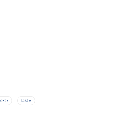
ext ›
last »