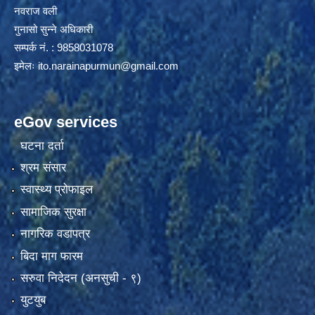
नवराज वली
गुनासो सुन्ने अधिकारी
सम्पर्क नं. : 9858031078
इमेलः
ito.narainapurmun@gmail.com
eGov services
घटना दर्ता
श्रम संसार
स्वास्थ्य प्रोफाइल
सामाजिक सुरक्षा
नागरिक वडापत्र
बिदा माग फारम
सरुवा निदेदन (अनसुची - ९)
युटयुब