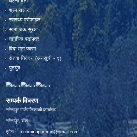
घटना दर्ता
श्रम संसार
स्वास्थ्य प्रोफाइल
सामाजिक सुरक्षा
नागरिक वडापत्र
बिदा माग फारम
सरुवा निदेदन (अनसुची - ९)
युटयुब
सम्पर्क विवरण
नरैनापुर गाउँपालिकाको कार्यालय
नरैनापुर, बाँके
इमेल :
ito.narainapurmun@gmail.com