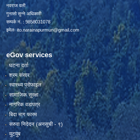
नवराज वली
गुनासो सुन्ने अधिकारी
सम्पर्क नं. : 9858031078
इमेलः
ito.narainapurmun@gmail.com
eGov services
घटना दर्ता
श्रम संसार
स्वास्थ्य प्रोफाइल
सामाजिक सुरक्षा
नागरिक वडापत्र
बिदा माग फारम
सरुवा निदेदन (अनसुची - ९)
युटयुब