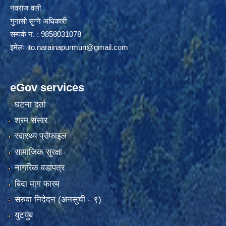
नवराज वली
गुनासो सुन्ने अधिकारी
सम्पर्क नं. : 9858031078
इमेलः
ito.narainapurmun@gmail.com
eGov services
घटना दर्ता
श्रम संसार
स्वास्थ्य प्रोफाइल
सामाजिक सुरक्षा
नागरिक वडापत्र
बिदा माग फारम
सरुवा निदेदन (अनसुची - ९)
युटयुब