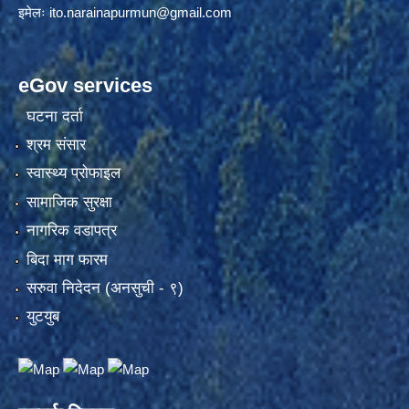
इमेलः
ito.narainapurmun@gmail.com
eGov services
घटना दर्ता
श्रम संसार
स्वास्थ्य प्रोफाइल
सामाजिक सुरक्षा
नागरिक वडापत्र
बिदा माग फारम
सरुवा निदेदन (अनसुची - ९)
युटयुब