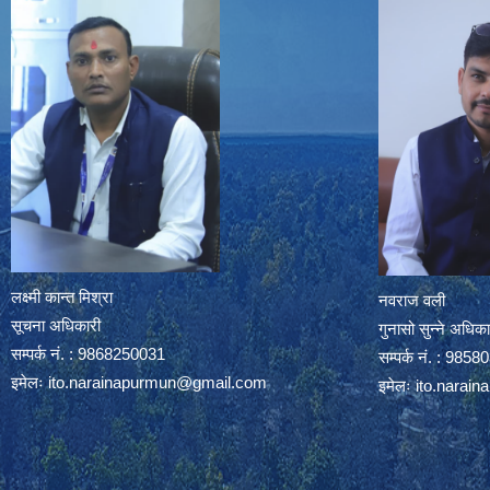
लक्ष्मी कान्त मिश्रा
नवराज वली
सूचना अधिकारी
गुनासो सुन्ने अधिका
सम्पर्क नं. : 9868250031
सम्पर्क नं. : 985
इमेलः
ito.narainapurmun@gmail.com
इमेलः
ito.narai