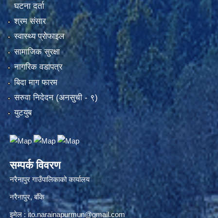
घटना दर्ता
श्रम संसार
स्वास्थ्य प्रोफाइल
सामाजिक सुरक्षा
नागरिक वडापत्र
बिदा माग फारम
सरुवा निदेदन (अनसुची - ९)
युटयुब
सम्पर्क विवरण
नरैनापुर गाउँपालिकाको कार्यालय
नरैनापुर, बाँके
इमेल :
ito.narainapurmun@gmail.com