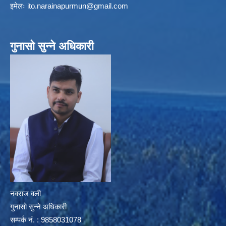
इमेलः
ito.narainapurmun@gmail.com
गुनासो सुन्ने अधिकारी
नवराज वली
गुनासो सुन्ने अधिकारी
सम्पर्क नं. : 9858031078