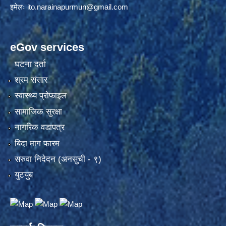
इमेलः
ito.narainapurmun@gmail.com
eGov services
घटना दर्ता
श्रम संसार
स्वास्थ्य प्रोफाइल
सामाजिक सुरक्षा
नागरिक वडापत्र
बिदा माग फारम
सरुवा निदेदन (अनसुची - ९)
युटयुब