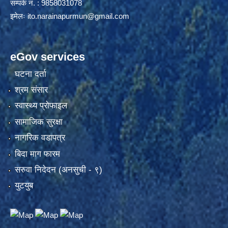
सम्पर्क नं. : 9858031078
इमेलः
ito.narainapurmun@gmail.com
eGov services
घटना दर्ता
श्रम संसार
स्वास्थ्य प्रोफाइल
सामाजिक सुरक्षा
नागरिक वडापत्र
बिदा माग फारम
सरुवा निदेदन (अनसुची - ९)
युटयुब