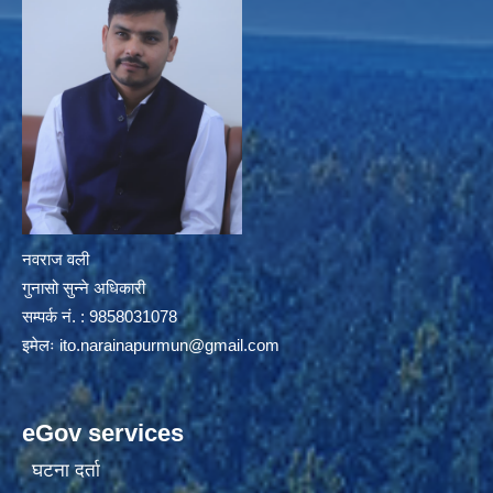
नवराज वली
गुनासो सुन्ने अधिकारी
सम्पर्क नं. : 9858031078
इमेलः
ito.narainapurmun@gmail.com
eGov services
घटना दर्ता