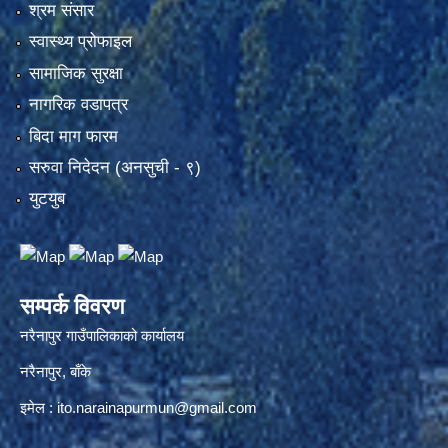
श्रम संसार
स्वास्थ्य प्रोफाइल
सामाजिक सुरक्षा
नागरिक वडापत्र
बिदा माग फारम
सरुवा निदेदन (अनसुची - ९)
युटयुब
सम्पर्क विवरण
नरैनापुर गाउँपालिकाको कार्यालय
नरैनापुर, बाँके
इमेल :
ito.narainapurmun@gmail.com