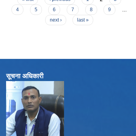
4
5
6
7
8
9
…
next ›
last »
सूचना अधिकारी