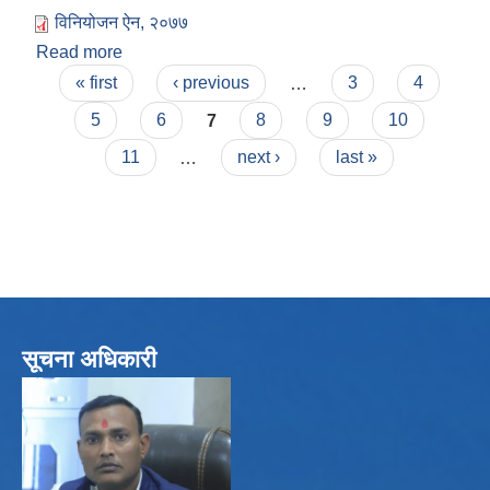
विनियोजन ऐन, २०७७
Read more
about विनियोजन ऐन, २०७७
Pages
« first
‹ previous
…
3
4
5
6
7
8
9
10
11
…
next ›
last »
सूचना अधिकारी