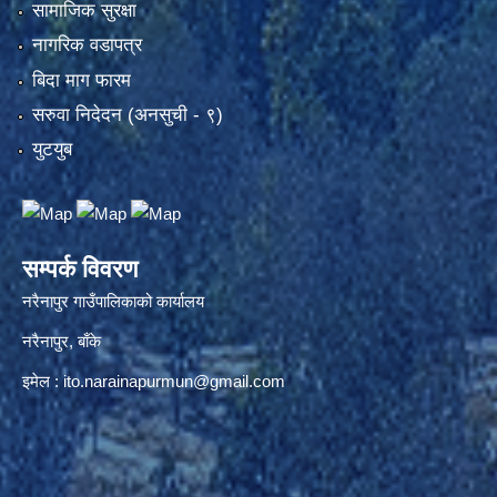
सामाजिक सुरक्षा
नागरिक वडापत्र
बिदा माग फारम
सरुवा निदेदन (अनसुची - ९)
युटयुब
सम्पर्क विवरण
नरैनापुर गाउँपालिकाको कार्यालय
नरैनापुर, बाँके
इमेल :
ito.narainapurmun@gmail.com