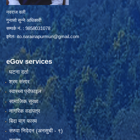
नवराज वली
गुनासो सुन्ने अधिकारी
सम्पर्क नं. : 9858031078
इमेलः
ito.narainapurmun@gmail.com
eGov services
घटना दर्ता
श्रम संसार
स्वास्थ्य प्रोफाइल
सामाजिक सुरक्षा
नागरिक वडापत्र
बिदा माग फारम
सरुवा निदेदन (अनसुची - ९)