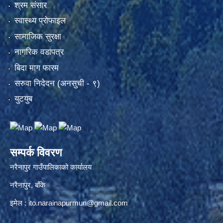
श्रम संसार
स्वास्थ्य प्रोफाइल
सामाजिक सुरक्षा
नागरिक वडापत्र
बिदा माग फारम
सरुवा निदेदन (अनसुची - ९)
युटयुब
सम्पर्क विवरण
नरैनापुर गाउँपालिकाको कार्यालय
नरैनापुर, बाँके
इमेल :
ito.narainapurmun@gmail.com