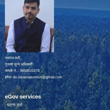
नवराज वली
गुनासो सुन्ने अधिकारी
सम्पर्क नं. : 9858031078
इमेलः
ito.narainapurmun@gmail.com
eGov services
घटना दर्ता