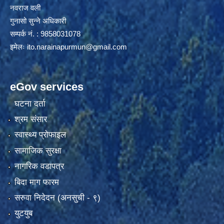
नवराज वली
गुनासो सुन्ने अधिकारी
सम्पर्क नं. : 9858031078
इमेलः
ito.narainapurmun@gmail.com
eGov services
घटना दर्ता
श्रम संसार
स्वास्थ्य प्रोफाइल
सामाजिक सुरक्षा
नागरिक वडापत्र
बिदा माग फारम
सरुवा निदेदन (अनसुची - ९)
युटयुब