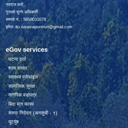
नवराज वली
गुनासो सुन्ने अधिकारी
सम्पर्क नं. : 9858031078
इमेलः
ito.narainapurmun@gmail.com
eGov services
घटना दर्ता
श्रम संसार
स्वास्थ्य प्रोफाइल
सामाजिक सुरक्षा
नागरिक वडापत्र
बिदा माग फारम
सरुवा निदेदन (अनसुची - ९)
युटयुब