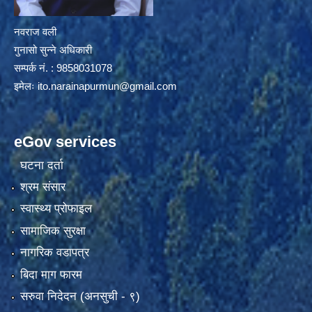
नवराज वली
गुनासो सुन्ने अधिकारी
सम्पर्क नं. : 9858031078
इमेलः
ito.narainapurmun@gmail.com
eGov services
घटना दर्ता
श्रम संसार
स्वास्थ्य प्रोफाइल
सामाजिक सुरक्षा
नागरिक वडापत्र
बिदा माग फारम
सरुवा निदेदन (अनसुची - ९)