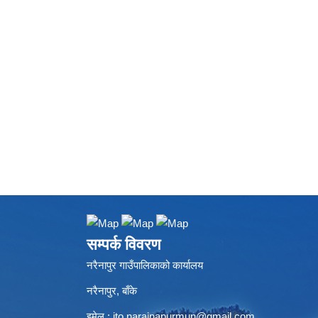
सम्पर्क विवरण
नरैनापुर गाउँपालिकाको कार्यालय
नरैनापुर, बाँके
इमेल :
ito.narainapurmun@gmail.com