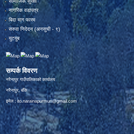
सामाजिक सुरक्षा
नागरिक वडापत्र
बिदा माग फारम
सरुवा निदेदन (अनसुची - ९)
युटयुब
सम्पर्क विवरण
नरैनापुर गाउँपालिकाको कार्यालय
नरैनापुर, बाँके
इमेल :
ito.narainapurmun@gmail.com