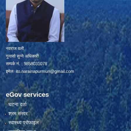
नवराज वली
गुनासो सुन्ने अधिकारी
सम्पर्क नं. : 9858031078
इमेलः
ito.narainapurmun@gmail.com
eGov services
घटना दर्ता
श्रम संसार
स्वास्थ्य प्रोफाइल