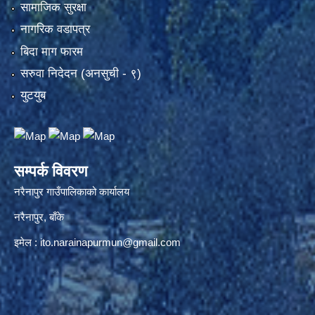
सामाजिक सुरक्षा
नागरिक वडापत्र
बिदा माग फारम
सरुवा निदेदन (अनसुची - ९)
युटयुब
सम्पर्क विवरण
नरैनापुर गाउँपालिकाको कार्यालय
नरैनापुर, बाँके
इमेल :
ito.narainapurmun@gmail.com