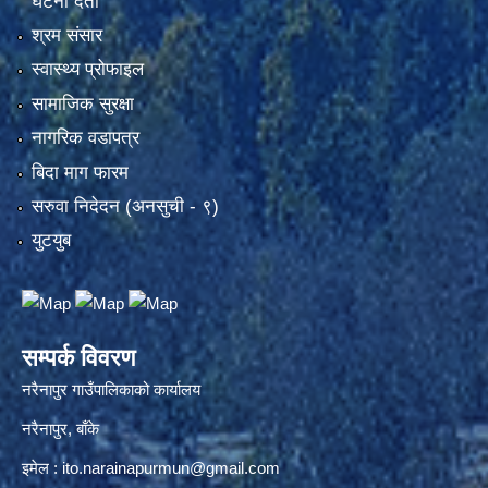
घटना दर्ता
श्रम संसार
स्वास्थ्य प्रोफाइल
सामाजिक सुरक्षा
नागरिक वडापत्र
बिदा माग फारम
सरुवा निदेदन (अनसुची - ९)
युटयुब
सम्पर्क विवरण
नरैनापुर गाउँपालिकाको कार्यालय
नरैनापुर, बाँके
इमेल :
ito.narainapurmun@gmail.com