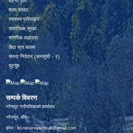
घटना दर्ता
श्रम संसार
स्वास्थ्य प्रोफाइल
सामाजिक सुरक्षा
नागरिक वडापत्र
बिदा माग फारम
सरुवा निदेदन (अनसुची - ९)
युटयुब
सम्पर्क विवरण
नरैनापुर गाउँपालिकाको कार्यालय
नरैनापुर, बाँके
इमेल :
ito.narainapurmun@gmail.com