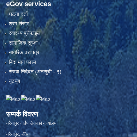
eGov services
घटना दर्ता
श्रम संसार
स्वास्थ्य प्रोफाइल
सामाजिक सुरक्षा
नागरिक वडापत्र
बिदा माग फारम
सरुवा निदेदन (अनसुची - ९)
युटयुब
सम्पर्क विवरण
नरैनापुर गाउँपालिकाको कार्यालय
नरैनापुर, बाँके