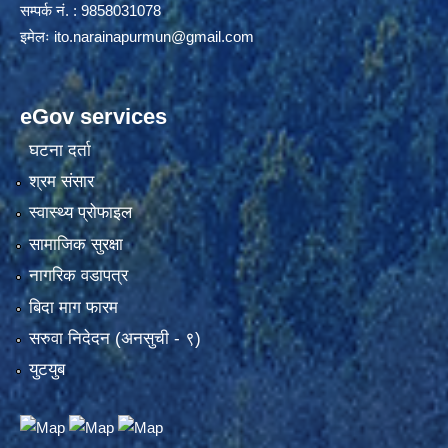
सम्पर्क नं. : 9858031078
इमेलः
ito.narainapurmun@gmail.com
eGov services
घटना दर्ता
श्रम संसार
स्वास्थ्य प्रोफाइल
सामाजिक सुरक्षा
नागरिक वडापत्र
बिदा माग फारम
सरुवा निदेदन (अनसुची - ९)
युटयुब