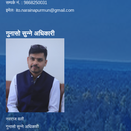
सम्पर्क नं. : 9868250031
इमेलः
ito.narainapurmun@gmail.com
गुनासो सुन्ने अधिकारी
नवराज वली
गुनासो सुन्ने अधिकारी