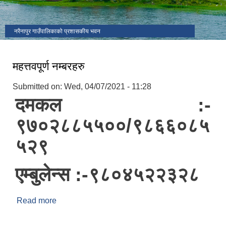
नरैनापुर गाउँपालिकाको प्रशासकीय भवन
महत्तवपूर्ण नम्बरहरु
Submitted on:
Wed, 04/07/2021 - 11:28
दमकल :-
९७०२८८५५००/९८६६०८५
५२९
एम्बुलेन्स :-९८०४५२२३२८
Read more
about महत्तवपूर्ण नम्बरहरु