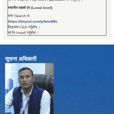
स्थानीय तहको एप (Local level)
भनेर Search वा
https://tinyurl.com/y4mvt68c
लिङ्कमा Click गर्नुहोस् ।
सो ऐप Install गर्नुहोस् ।
सूचना अधिकारी