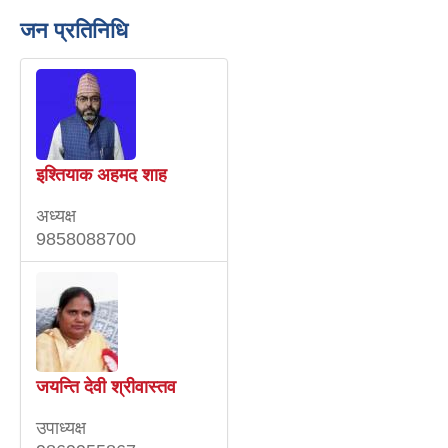
जन प्रतिनिधि
इश्तियाक अहमद शाह
अध्यक्ष
9858088700
जयन्ति देवी श्रीवास्तव
उपाध्यक्ष