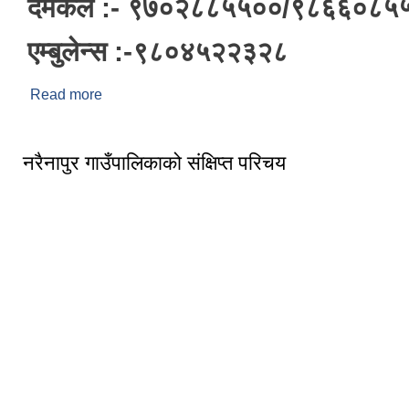
दमकल :- ९७०२८८५५००/९८६६०८५
एम्बुलेन्स :-९८०४५२२३२८
Read more
about महत्तवपूर्ण नम्बरहरु
नरैनापुर गाउँपालिकाको संक्षिप्त परिचय