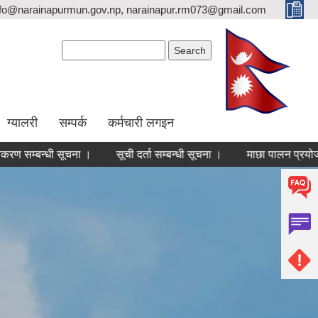
nfo@narainapurmun.gov.np, narainapur.rm073@gmail.com
Search form
Search
ग्यालरी
सम्पर्क
कर्मचारी लगइन
धी सूचना ।
सूची दर्ता सम्बन्धी सूचना ।
माछा पालन प्रयोजनका लागि स